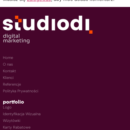
Home
O nas
Kontakt
Klienci
Referencje
Polityka Prywatności
portfolio
Logo
Identyfikacja Wizualna
Wizytówki
Karty Rabatowe