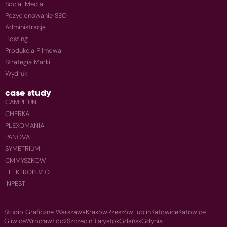
Social Media
Pozycjonowanie SEO
Administracja
Hosting
Produkcja Filmowa
Strategia Marki
Wydruki
case study
CAMPIFUN
CHERKA
PLEXOMANIA
PANOVA
SYMETRIUM
CMMYSZKOW
ELEKTROPUZIO
INPEST
Studio Graficzne Warszawa
Kraków
Rzeszów
Lublin
Katowice
Katowice
Gliwice
Wrocław
Łódź
Szczecin
Białystok
Gdańsk
Gdynia