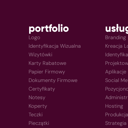
portfolio
usłu
Logo
Branding
Identyfikacja Wizualna
Kreacja 
Wizytówki
Identyfik
Karty Rabatowe
Projektow
Papier Firmowy
Aplikacje
Dokumenty Firmowe
Social Me
Certyfikaty
Pozycjon
Notesy
Administr
Koperty
Hosting
Teczki
Produkcj
Pieczątki
Strategia