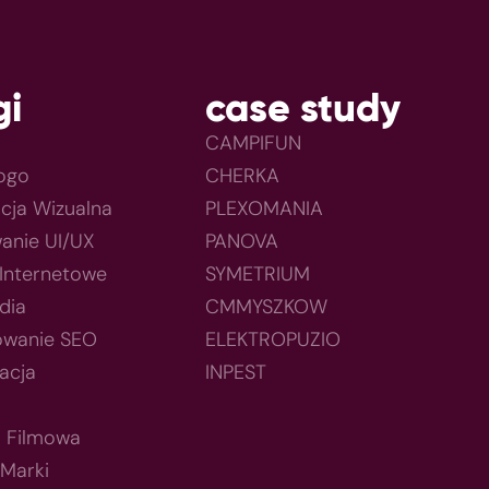
gi
case study
CAMPIFUN
Logo
CHERKA
acja Wizualna
PLEXOMANIA
anie UI/UX
PANOVA
 Internetowe
SYMETRIUM
dia
CMMYSZKOW
owanie SEO
ELEKTROPUZIO
acja
INPEST
a Filmowa
 Marki