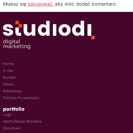
Musisz się
zalogować
, aby móc dodać komentarz.
Home
O nas
Kontakt
Klienci
Referencje
Polityka Prywatności
portfolio
Logo
Identyfikacja Wizualna
Wizytówki