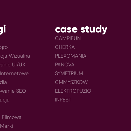
gi
case study
CAMPIFUN
Logo
CHERKA
acja Wizualna
PLEXOMANIA
anie UI/UX
PANOVA
 Internetowe
SYMETRIUM
dia
CMMYSZKOW
owanie SEO
ELEKTROPUZIO
acja
INPEST
a Filmowa
 Marki