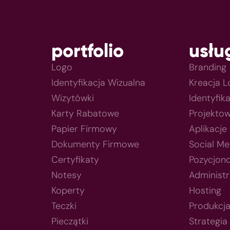
portfolio
usłu
Logo
Branding
Identyfikacja Wizualna
Kreacja 
Wizytówki
Identyfik
Karty Rabatowe
Projektow
Papier Firmowy
Aplikacje
Dokumenty Firmowe
Social Me
Certyfikaty
Pozycjon
Notesy
Administr
Koperty
Hosting
Teczki
Produkcj
Pieczątki
Strategia