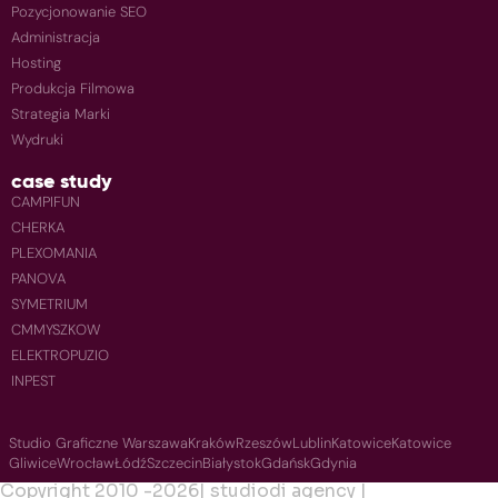
Pozycjonowanie SEO
Administracja
Hosting
Produkcja Filmowa
Strategia Marki
Wydruki
case study
CAMPIFUN
CHERKA
PLEXOMANIA
PANOVA
SYMETRIUM
CMMYSZKOW
ELEKTROPUZIO
INPEST
Studio Graficzne Warszawa
Kraków
Rzeszów
Lublin
Katowice
Katowice
Gliwice
Wrocław
Łódź
Szczecin
Białystok
Gdańsk
Gdynia
Copyright 2010 -
2026
| studiodi agency |