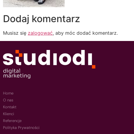
Dodaj komentarz
Musisz się
zalogować
, aby móc dodać komentarz.
Home
O nas
Kontakt
Klienci
Referencje
Polityka Prywatności