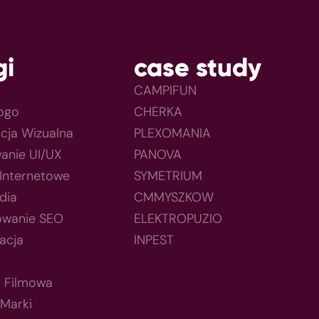
gi
case study
CAMPIFUN
Logo
CHERKA
acja Wizualna
PLEXOMANIA
anie UI/UX
PANOVA
 Internetowe
SYMETRIUM
dia
CMMYSZKOW
owanie SEO
ELEKTROPUZIO
acja
INPEST
a Filmowa
 Marki