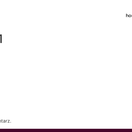
h
1
tarz.