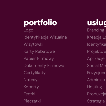
portfolio
usłu
Logo
Branding
Identyfikacja Wizualna
Kreacja 
Wizytówki
Identyfik
Karty Rabatowe
Projektow
Papier Firmowy
Aplikacje
Dokumenty Firmowe
Social Me
Certyfikaty
Pozycjon
Notesy
Administr
Koperty
Hosting
Teczki
Produkcj
Pieczątki
Strategia