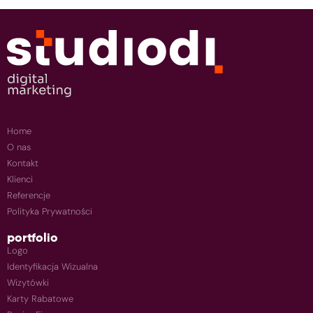
Home
O nas
Kontakt
Klienci
Referencje
Polityka Prywatności
portfolio
Logo
Identyfikacja Wizualna
Wizytówki
Karty Rabatowe