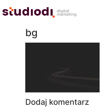
bg
Dodaj komentarz