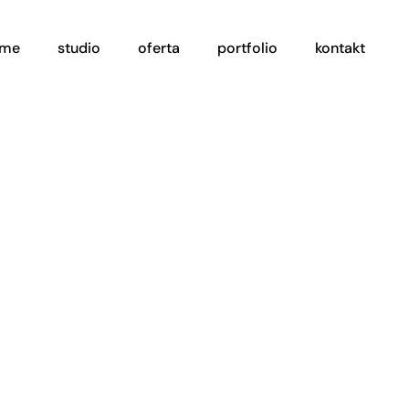
ome
studio
oferta
portfolio
kontakt