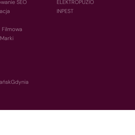
owanie SEO
ELEKTROPUZIO
acja
INPEST
a Filmowa
 Marki
ańsk
Gdynia