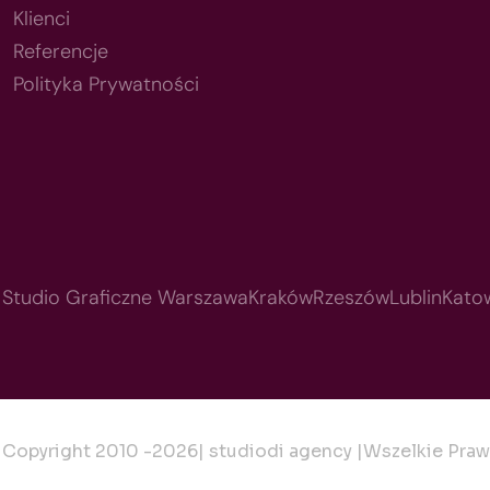
Klienci
Referencje
Polityka Prywatności
Studio Graficzne Warszawa
Kraków
Rzeszów
Lublin
Kato
Copyright 2010 -
2026
| studiodi agency |
Wszelkie Praw