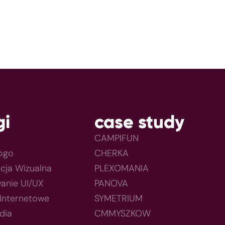
gi
case study
CAMPIFUN
Logo
CHERKA
acja Wizualna
PLEXOMANIA
anie UI/UX
PANOVA
 Internetowe
SYMETRIUM
dia
CMMYSZKOW