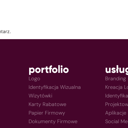
tarz.
portfolio
usłu
Logo
Branding
Identyfikacja Wizualna
Kreacja 
Wizytówki
Identyfik
Karty Rabatowe
Projektow
Papier Firmowy
Aplikacje
Dokumenty Firmowe
Social Me