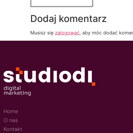
Dodaj komentarz
Musisz się
zalogować
, aby móc dodać komen
Home
O nas
Kontakt