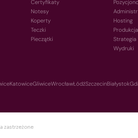
Certyfikaty
Pozycjon
Notesy
Administr
Koperty
Hosting
Teczki
Produkcj
Pieczątki
Strategia
Wydruki
wice
Katowice
Gliwice
Wrocław
Łódź
Szczecin
Białystok
Gd
a zastrzeżone