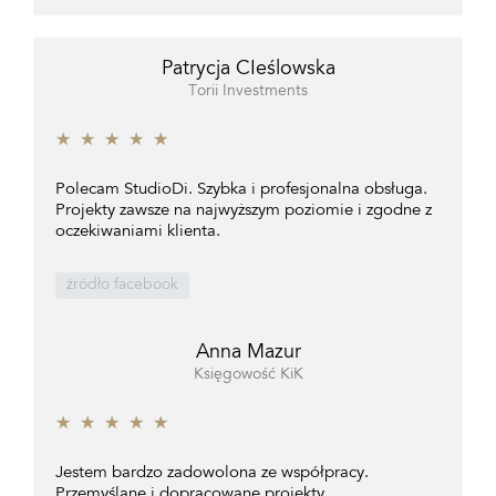
Patrycja CIeślowska
Torii Investments
★
★
★
★
★
Polecam StudioDi. Szybka i profesjonalna obsługa.
Projekty zawsze na najwyższym poziomie i zgodne z
oczekiwaniami klienta.
źródło facebook
Anna Mazur
Księgowość KiK
★
★
★
★
★
Jestem bardzo zadowolona ze współpracy.
Przemyślane i dopracowane projekty