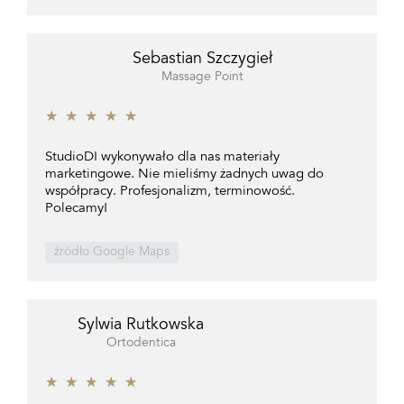
Sebastian Szczygieł
Massage Point
★
★
★
★
★
StudioDI wykonywało dla nas materiały
marketingowe. Nie mieliśmy żadnych uwag do
współpracy. Profesjonalizm, terminowość.
Polecamy!
źródło Google Maps
Sylwia Rutkowska
Ortodentica
★
★
★
★
★