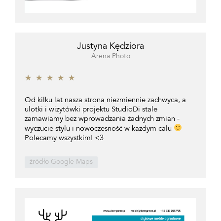
Justyna Kędziora
Arena Photo
★
★
★
★
★
Od kilku lat nasza strona niezmiennie zachwyca, a
ulotki i wizytówki projektu StudioDi stale
zamawiamy bez wprowadzania żadnych zmian -
wyczucie stylu i nowoczesność w każdym calu
Polecamy wszystkim! <3
źródło Google Maps