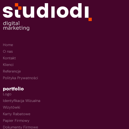
Home
O nas
Kontakt
Klienci
Referencje
Polityka Prywatności
portfolio
Logo
Identyfikacja Wizualna
Wizytówki
Karty Rabatowe
Papier Firmowy
Dokumenty Firmowe