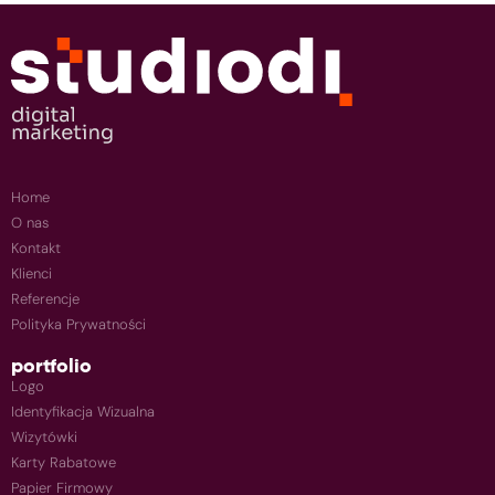
Home
O nas
Kontakt
Klienci
Referencje
Polityka Prywatności
portfolio
Logo
Identyfikacja Wizualna
Wizytówki
Karty Rabatowe
Papier Firmowy