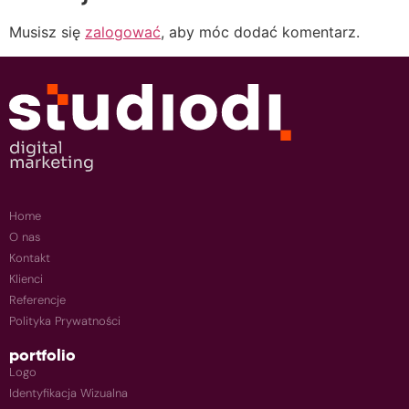
Musisz się
zalogować
, aby móc dodać komentarz.
Home
O nas
Kontakt
Klienci
Referencje
Polityka Prywatności
portfolio
Logo
Identyfikacja Wizualna