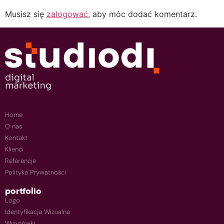
Musisz się
zalogować
, aby móc dodać komentarz.
Home
O nas
Kontakt
Klienci
Referencje
Polityka Prywatności
portfolio
Logo
Identyfikacja Wizualna
Wizytówki