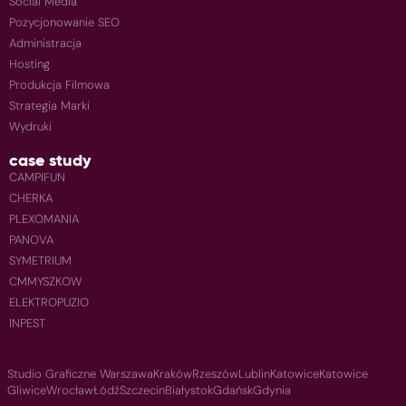
Social Media
Pozycjonowanie SEO
Administracja
Hosting
Produkcja Filmowa
Strategia Marki
Wydruki
case study
CAMPIFUN
CHERKA
PLEXOMANIA
PANOVA
SYMETRIUM
CMMYSZKOW
ELEKTROPUZIO
INPEST
Studio Graficzne Warszawa
Kraków
Rzeszów
Lublin
Katowice
Katowice
Gliwice
Wrocław
Łódź
Szczecin
Białystok
Gdańsk
Gdynia