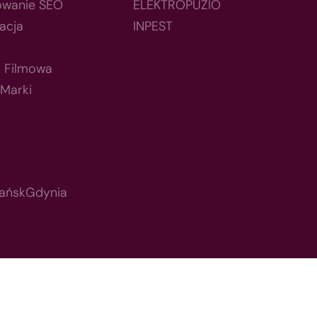
owanie SEO
ELEKTROPUZIO
acja
INPEST
a Filmowa
 Marki
ańsk
Gdynia