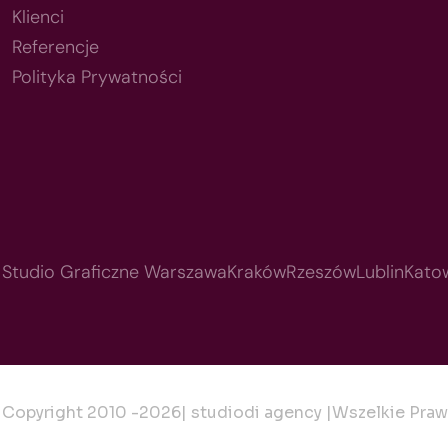
Klienci
Referencje
Polityka Prywatności
Studio Graficzne Warszawa
Kraków
Rzeszów
Lublin
Kato
Copyright 2010 -
2026
| studiodi agency |
Wszelkie Praw