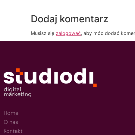
Dodaj komentarz
Musisz się
zalogować
, aby móc dodać komen
Home
O nas
Kontakt