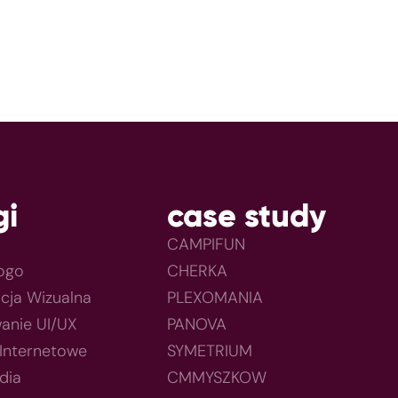
gi
case study
CAMPIFUN
Logo
CHERKA
acja Wizualna
PLEXOMANIA
anie UI/UX
PANOVA
 Internetowe
SYMETRIUM
dia
CMMYSZKOW