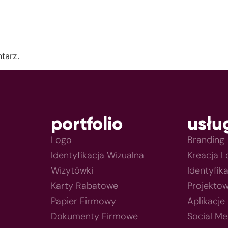
tarz.
portfolio
usłu
Logo
Branding
Identyfikacja Wizualna
Kreacja 
Wizytówki
Identyfik
Karty Rabatowe
Projektow
Papier Firmowy
Aplikacje
Dokumenty Firmowe
Social Me