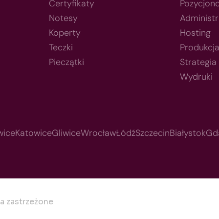
Certyfikaty
Pozycjon
Notesy
Administr
Koperty
Hosting
Teczki
Produkcj
Pieczątki
Strategia
Wydruki
wice
Katowice
Gliwice
Wrocław
Łódź
Szczecin
Białystok
Gd
a zastrzeżone