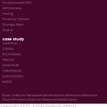
Pozycjonowanie SEO
Administracja
Hosting
Produkcja Filmowa
Strategia Marki
Wydruki
case study
CAMPIFUN
CHERKA
PLEXOMANIA
PANOVA
SYMETRIUM
CMMYSZKOW
ELEKTROPUZIO
INPEST
Studio Graficzne Warszawa
Kraków
Rzeszów
Lublin
Katowice
Katowice
Gliwice
Wrocław
Łódź
Szczecin
Białystok
Gdańsk
Gdynia
Copyright 2010 -
2026
| studiodi agency |