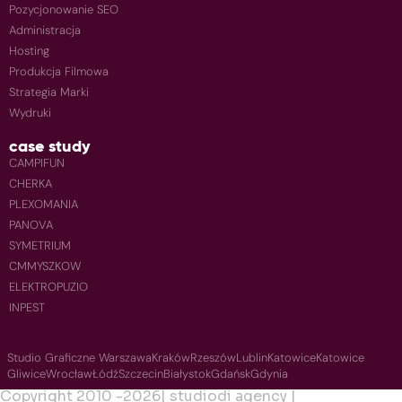
Pozycjonowanie SEO
Administracja
Hosting
Produkcja Filmowa
Strategia Marki
Wydruki
case study
CAMPIFUN
CHERKA
PLEXOMANIA
PANOVA
SYMETRIUM
CMMYSZKOW
ELEKTROPUZIO
INPEST
Studio Graficzne Warszawa
Kraków
Rzeszów
Lublin
Katowice
Katowice
Gliwice
Wrocław
Łódź
Szczecin
Białystok
Gdańsk
Gdynia
Copyright 2010 -
2026
| studiodi agency |