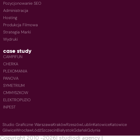
Pozycjonowanie SEO
Administracja
Hosting
Produkcja Filmowa
Strategia Marki
Wydruki
case study
CAMPIFUN
CHERKA
PLEXOMANIA
PANOVA
SYMETRIUM
CMMYSZKOW
ELEKTROPUZIO
INPEST
Studio Graficzne Warszawa
Kraków
Rzeszów
Lublin
Katowice
Katowice
Gliwice
Wrocław
Łódź
Szczecin
Białystok
Gdańsk
Gdynia
Copyright 2010 -
2026
| studiodi agency |