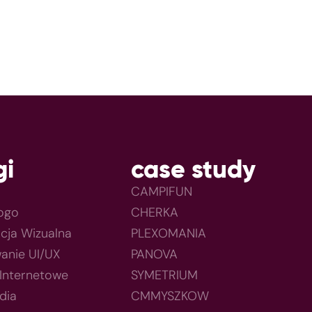
gi
case study
CAMPIFUN
Logo
CHERKA
acja Wizualna
PLEXOMANIA
anie UI/UX
PANOVA
 Internetowe
SYMETRIUM
dia
CMMYSZKOW