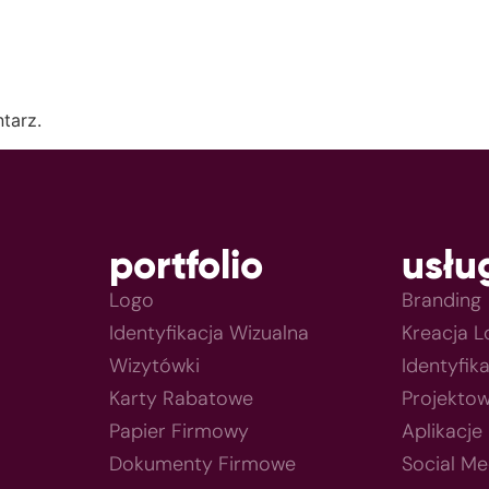
tarz.
portfolio
usłu
Logo
Branding
Identyfikacja Wizualna
Kreacja 
Wizytówki
Identyfik
Karty Rabatowe
Projektow
Papier Firmowy
Aplikacje
Dokumenty Firmowe
Social Me