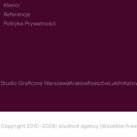
Klienci
Referencje
Polityka Prywatności
Studio Graficzne Warszawa
Kraków
Rzeszów
Lublin
Kato
Copyright 2010 -
2026
| studiodi agency |
Wszelkie Praw