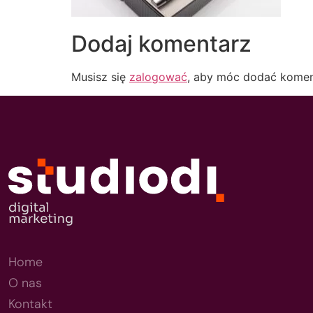
Dodaj komentarz
Musisz się
zalogować
, aby móc dodać komen
Home
O nas
Kontakt