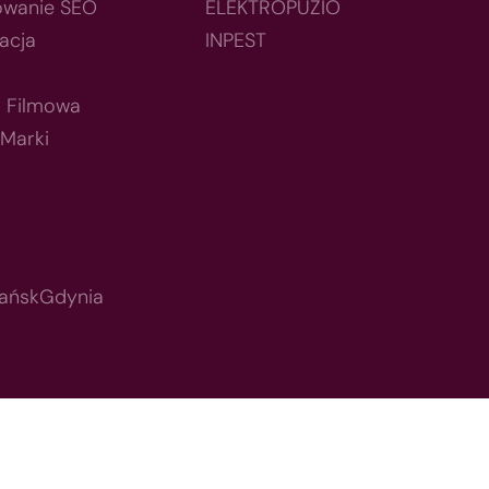
owanie SEO
ELEKTROPUZIO
acja
INPEST
a Filmowa
 Marki
ańsk
Gdynia