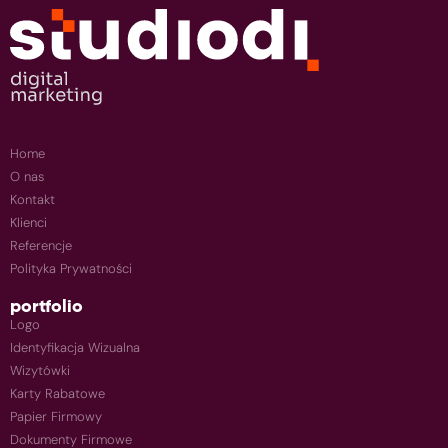
Home
O nas
Kontakt
Klienci
Referencje
Polityka Prywatności
portfolio
Logo
Identyfikacja Wizualna
Wizytówki
Karty Rabatowe
Papier Firmowy
Dokumenty Firmowe