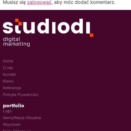
Musisz się
zalogować
, aby móc dodać komentarz.
Home
O nas
Kontakt
Klienci
Referencje
Polityka Prywatności
portfolio
Logo
Identyfikacja Wizualna
Wizytówki