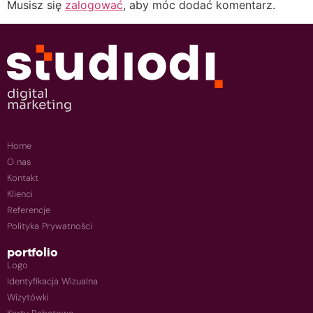
Musisz się
zalogować
, aby móc dodać komentarz.
Home
O nas
Kontakt
Klienci
Referencje
Polityka Prywatności
portfolio
Logo
Identyfikacja Wizualna
Wizytówki