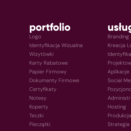
portfolio
usłu
Logo
Branding
Identyfikacja Wizualna
Kreacja 
Wizytówki
Identyfik
Karty Rabatowe
Projektow
Papier Firmowy
Aplikacje
Dokumenty Firmowe
Social Me
Certyfikaty
Pozycjon
Notesy
Administr
Koperty
Hosting
Teczki
Produkcj
Pieczątki
Strategia