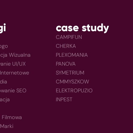
gi
case study
CAMPIFUN
Logo
CHERKA
acja Wizualna
PLEXOMANIA
anie UI/UX
PANOVA
 Internetowe
SYMETRIUM
dia
CMMYSZKOW
owanie SEO
ELEKTROPUZIO
acja
INPEST
a Filmowa
 Marki