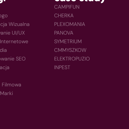
CAMPIFUN
Logo
CHERKA
acja Wizualna
PLEXOMANIA
anie UI/UX
PANOVA
 Internetowe
SYMETRIUM
dia
CMMYSZKOW
owanie SEO
ELEKTROPUZIO
acja
INPEST
a Filmowa
 Marki