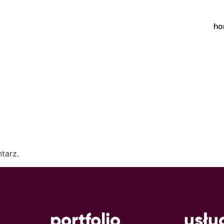
h
tarz.
portfolio
usłu