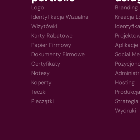
Logo
Branding
Identyfikacja Wizualna
Kreacja 
Wizytówki
Identyfik
Karty Rabatowe
Projektow
Papier Firmowy
Aplikacje
Dokumenty Firmowe
Social Me
Certyfikaty
Pozycjon
Notesy
Administr
Koperty
Hosting
Teczki
Produkcj
Pieczątki
Strategia
Wydruki