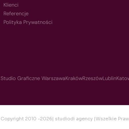
Klienci
Referencje
Polityka Prywatności
Studio Graficzne Warszawa
Kraków
Rzeszów
Lublin
Kato
Copyright 2010 -
2026
| studiodi agency |
Wszelkie Praw