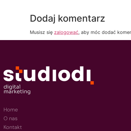
Dodaj komentarz
Musisz się
zalogować
, aby móc dodać komen
Home
O nas
Kontakt