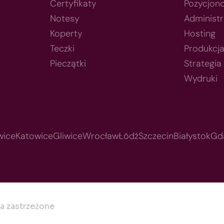
Certyfikaty
Pozycjon
Notesy
Administr
Koperty
Hosting
Teczki
Produkcj
Pieczątki
Strategia
Wydruki
wice
Katowice
Gliwice
Wrocław
Łódź
Szczecin
Białystok
Gd
a zastrzeżone