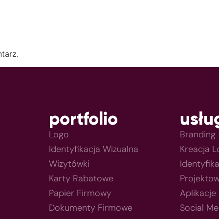
tarz.
portfolio
usłu
Logo
Branding
Identyfikacja Wizualna
Kreacja 
Wizytówki
Identyfik
Karty Rabatowe
Projektow
Papier Firmowy
Aplikacje
Dokumenty Firmowe
Social Me