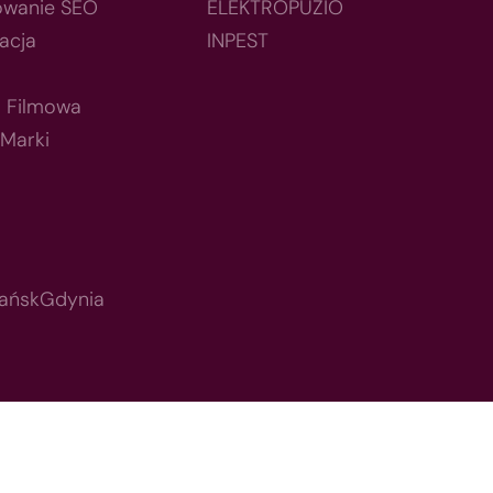
owanie SEO
ELEKTROPUZIO
acja
INPEST
a Filmowa
 Marki
ańsk
Gdynia