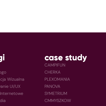
gi
case study
CAMPIFUN
Logo
CHERKA
acja Wizualna
PLEXOMANIA
anie UI/UX
PANOVA
 Internetowe
SYMETRIUM
dia
CMMYSZKOW