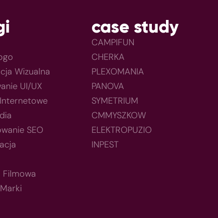
gi
case study
CAMPIFUN
Logo
CHERKA
acja Wizualna
PLEXOMANIA
anie UI/UX
PANOVA
 Internetowe
SYMETRIUM
dia
CMMYSZKOW
owanie SEO
ELEKTROPUZIO
acja
INPEST
a Filmowa
 Marki