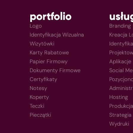
portfolio
usłu
Logo
Branding
Identyfikacja Wizualna
Kreacja 
Wizytówki
Identyfik
Karty Rabatowe
Projektow
Papier Firmowy
Aplikacje
Dokumenty Firmowe
Social Me
Certyfikaty
Pozycjon
Notesy
Administr
Koperty
Hosting
Teczki
Produkcj
Pieczątki
Strategia
Wydruki