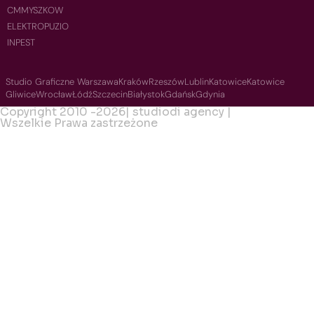
CMMYSZKOW
ELEKTROPUZIO
INPEST
Studio Graficzne Warszawa
Kraków
Rzeszów
Lublin
Katowice
Katowice
Gliwice
Wrocław
Łódź
Szczecin
Białystok
Gdańsk
Gdynia
Copyright 2010 -
2026
| studiodi agency |
Wszelkie Prawa zastrzeżone