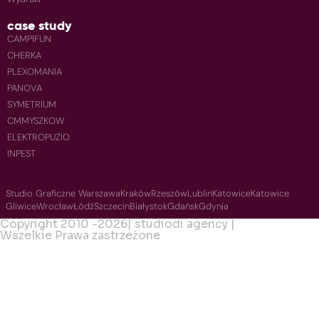
case study
CAMPIFUN
CHERKA
PLEXOMANIA
PANOVA
SYMETRIUM
CMMYSZKOW
ELEKTROPUZIO
INPEST
Studio Graficzne Warszawa
Kraków
Rzeszów
Lublin
Katowice
Katowice
Gliwice
Wrocław
Łódź
Szczecin
Białystok
Gdańsk
Gdynia
Copyright 2010 -
2026
| studiodi agency |
Wszelkie Prawa zastrzeżone