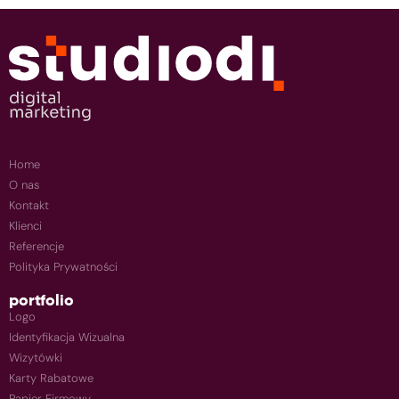
Home
O nas
Kontakt
Klienci
Referencje
Polityka Prywatności
portfolio
Logo
Identyfikacja Wizualna
Wizytówki
Karty Rabatowe
Papier Firmowy