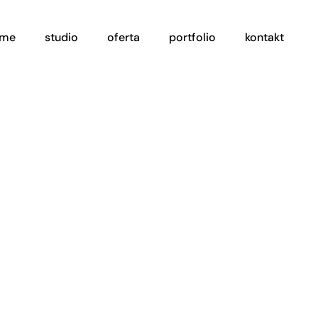
ome
studio
oferta
portfolio
kontakt