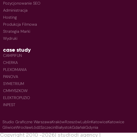
Pozycjonowanie SEO
Administracja
Hosting
Produkcja Filmowa
Strategia Marki
Wydruki
case study
CAMPIFUN
CHERKA
PLEXOMANIA
PANOVA
SYMETRIUM
CMMYSZKOW
ELEKTROPUZIO
INPEST
Studio Graficzne Warszawa
Kraków
Rzeszów
Lublin
Katowice
Katowice
Gliwice
Wrocław
Łódź
Szczecin
Białystok
Gdańsk
Gdynia
Copyright 2010 -
2026
| studiodi agency |