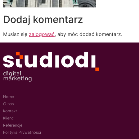
Dodaj komentarz
Musisz się
zalogować
, aby móc dodać komentarz.
Home
O nas
Kontakt
Klienci
Referencje
Polityka Prywatności