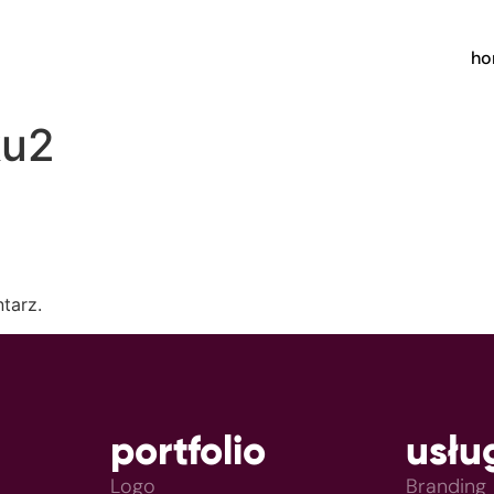
h
ku2
tarz.
portfolio
usłu
Logo
Branding