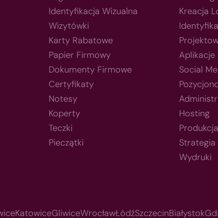
Identyfikacja Wizualna
Kreacja 
Wizytówki
Identyfik
Karty Rabatowe
Projektow
Papier Firmowy
Aplikacje
Dokumenty Firmowe
Social Me
Certyfikaty
Pozycjon
Notesy
Administr
Koperty
Hosting
Teczki
Produkcj
Pieczątki
Strategia
Wydruki
wice
Katowice
Gliwice
Wrocław
Łódź
Szczecin
Białystok
Gd