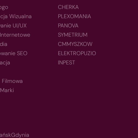
Logo
CHERKA
acja Wizualna
PLEXOMANIA
anie UI/UX
PANOVA
 Internetowe
SYMETRIUM
dia
CMMYSZKOW
owanie SEO
ELEKTROPUZIO
acja
INPEST
a Filmowa
 Marki
ańsk
Gdynia