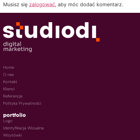
Musisz się
zalogować
, aby móc dodać komentarz.
Home
O nas
Kontakt
Klienci
Referencje
Polityka Prywatności
portfolio
Logo
Identyfikacja Wizualna
Wizytówki