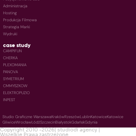
Administracja
Hosting
Produkcja Filmowa
Strategia Marki
Wydruki
case study
CAMPIFUN
CHERKA
PLEXOMANIA
PANOVA
SYMETRIUM
CMMYSZKOW
ELEKTROPUZIO
INPEST
Studio Graficzne Warszawa
Kraków
Rzeszów
Lublin
Katowice
Katowice
Gliwice
Wrocław
Łódź
Szczecin
Białystok
Gdańsk
Gdynia
Copyright 2010 -
2026
| studiodi agency |
Wszelkie Prawa zastrzeżone