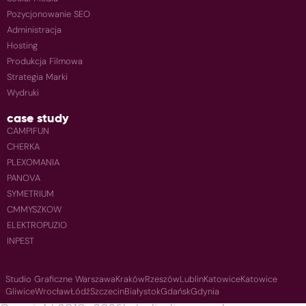
Pozycjonowanie SEO
Administracja
Hosting
Produkcja Filmowa
Strategia Marki
Wydruki
case study
CAMPIFUN
CHERKA
PLEXOMANIA
PANOVA
SYMETRIUM
CMMYSZKOW
ELEKTROPUZIO
INPEST
Studio Graficzne Warszawa
Kraków
Rzeszów
Lublin
Katowice
Katowice
Gliwice
Wrocław
Łódź
Szczecin
Białystok
Gdańsk
Gdynia