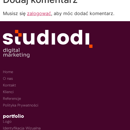
Musisz się
zalogować
, aby móc dodać komentarz.
Home
O nas
Kontakt
Klienci
Referencje
Polityka Prywatności
portfolio
Logo
Identyfikacja Wizualna