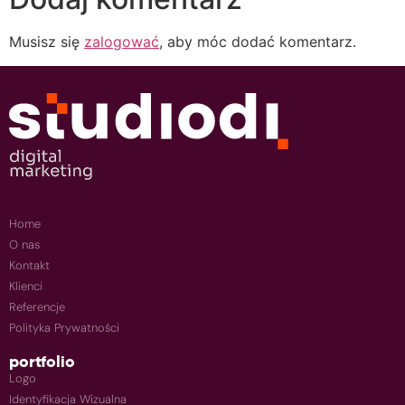
Musisz się
zalogować
, aby móc dodać komentarz.
Home
O nas
Kontakt
Klienci
Referencje
Polityka Prywatności
portfolio
Logo
Identyfikacja Wizualna