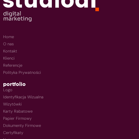
Home
O nas
Kontakt
Klienci
Referencje
Polityka Prywatności
portfolio
Logo
Identyfikacja Wizualna
Wizytówki
Karty Rabatowe
Papier Firmowy
Dokumenty Firmowe
Certyfikaty