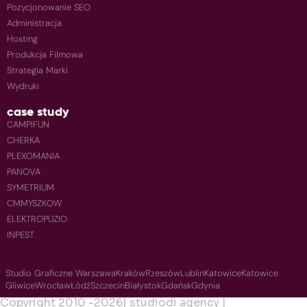
Pozycjonowanie SEO
Administracja
Hosting
Produkcja Filmowa
Strategia Marki
Wydruki
case study
CAMPIFUN
CHERKA
PLEXOMANIA
PANOVA
SYMETRIUM
CMMYSZKOW
ELEKTROPUZIO
INPEST
Studio Graficzne Warszawa
Kraków
Rzeszów
Lublin
Katowice
Katowice
Gliwice
Wrocław
Łódź
Szczecin
Białystok
Gdańsk
Gdynia
Copyright 2010 -
2026
| studiodi agency |