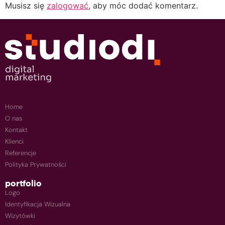
Musisz się
zalogować
, aby móc dodać komentarz.
Home
O nas
Kontakt
Klienci
Referencje
Polityka Prywatności
portfolio
Logo
Identyfikacja Wizualna
Wizytówki