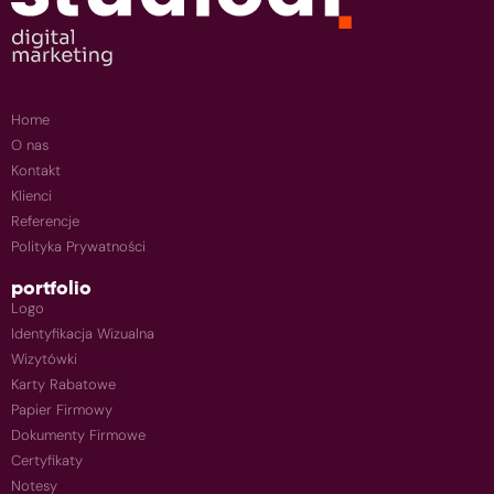
Home
O nas
Kontakt
Klienci
Referencje
Polityka Prywatności
portfolio
Logo
Identyfikacja Wizualna
Wizytówki
Karty Rabatowe
Papier Firmowy
Dokumenty Firmowe
Certyfikaty
Notesy