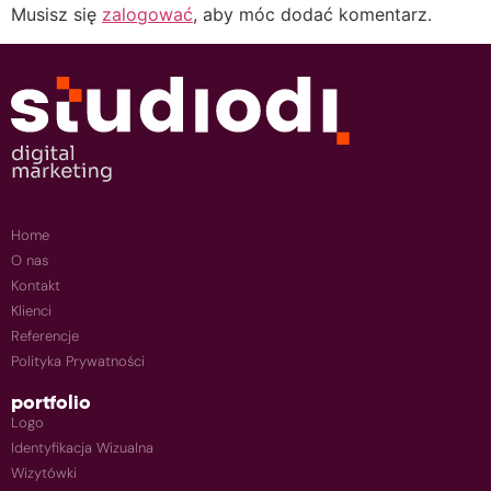
Musisz się
zalogować
, aby móc dodać komentarz.
Home
O nas
Kontakt
Klienci
Referencje
Polityka Prywatności
portfolio
Logo
Identyfikacja Wizualna
Wizytówki