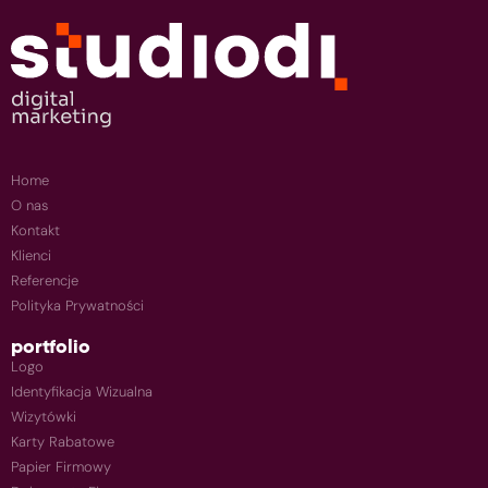
Home
O nas
Kontakt
Klienci
Referencje
Polityka Prywatności
portfolio
Logo
Identyfikacja Wizualna
Wizytówki
Karty Rabatowe
Papier Firmowy