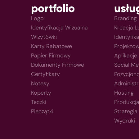
portfolio
usłu
Logo
Branding
Identyfikacja Wizualna
Kreacja 
Wizytówki
Identyfik
Karty Rabatowe
Projektow
Papier Firmowy
Aplikacje
Dokumenty Firmowe
Social Me
Certyfikaty
Pozycjon
Notesy
Administr
Koperty
Hosting
Teczki
Produkcj
Pieczątki
Strategia
Wydruki