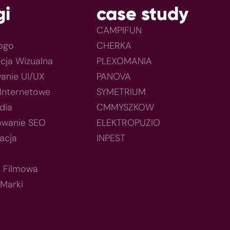
gi
case study
CAMPIFUN
Logo
CHERKA
acja Wizualna
PLEXOMANIA
anie UI/UX
PANOVA
 Internetowe
SYMETRIUM
dia
CMMYSZKOW
owanie SEO
ELEKTROPUZIO
acja
INPEST
a Filmowa
 Marki