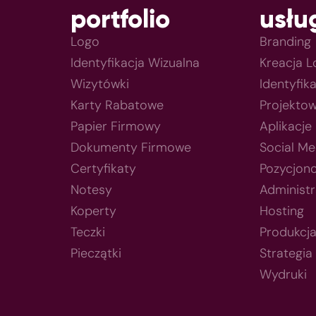
portfolio
usłu
Logo
Branding
Identyfikacja Wizualna
Kreacja 
Wizytówki
Identyfik
Karty Rabatowe
Projektow
Papier Firmowy
Aplikacje
Dokumenty Firmowe
Social Me
Certyfikaty
Pozycjon
Notesy
Administr
Koperty
Hosting
Teczki
Produkcj
Pieczątki
Strategia
Wydruki