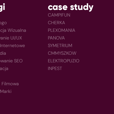
gi
case study
CAMPIFUN
Logo
CHERKA
acja Wizualna
PLEXOMANIA
anie UI/UX
PANOVA
 Internetowe
SYMETRIUM
dia
CMMYSZKOW
owanie SEO
ELEKTROPUZIO
acja
INPEST
a Filmowa
 Marki