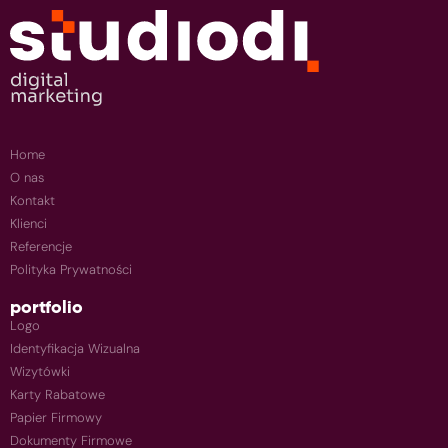
Home
O nas
Kontakt
Klienci
Referencje
Polityka Prywatności
portfolio
Logo
Identyfikacja Wizualna
Wizytówki
Karty Rabatowe
Papier Firmowy
Dokumenty Firmowe