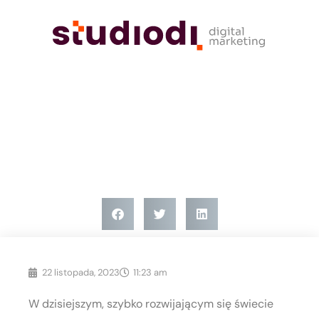
Bez kategorii
Współpraca z studiem graficznym:
Etapy projektu od briefu do
realizacji
22 listopada, 2023
11:23 am
W dzisiejszym, szybko rozwijającym się świecie