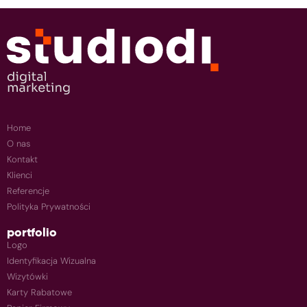
Home
O nas
Kontakt
Klienci
Referencje
Polityka Prywatności
portfolio
Logo
Identyfikacja Wizualna
Wizytówki
Karty Rabatowe