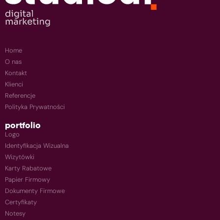
Home
O nas
Kontakt
Klienci
Referencje
Polityka Prywatności
portfolio
Logo
Identyfikacja Wizualna
Wizytówki
Karty Rabatowe
Papier Firmowy
Dokumenty Firmowe
Certyfikaty
Notesy